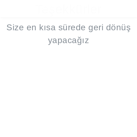
Teşekkürler
☰
PROEMTİA
Size en kısa sürede geri dönüş
yapacağız