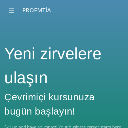
☰
PROEMTİA
Yeni zirvelere
ulaşın
Çevrimiçi kursunuza
bugün başlayın!
Skill up and have an impact! Your business career starts here.