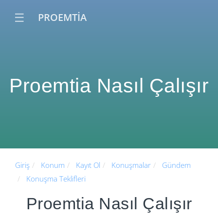
☰
PROEMTİA
Proemtia Nasıl Çalışır
Giriş
Konum
Kayıt Ol
Konuşmalar
Gündem
Konuşma Teklifleri
Proemtia Nasıl Çalışır